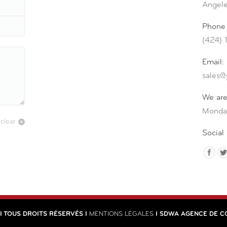
Angel
Phone
(424) 
Email:
sales@
We are
Monday
clear
Social 
I TOUS DROITS RÉSERVÉS I
MENTIONS LÉGALES
I SDWA AGENCE DE C