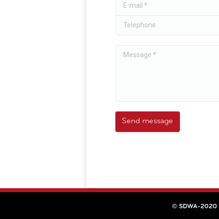
E-mail *
Telephone
Message *
Send message
© SDWA-2020 