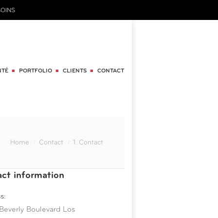
OINS
NTÉ
PORTFOLIO
CLIENTS
CONTACT
Home
Contact
1. Contact
ct information
s:
everly Boulevard Los