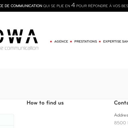
4
CE DE COMMUNICATION
QUI SE PLIE EN
POUR RÉPONDRE À VOS BES
AGENCE
PRESTATIONS
EXPERTISE SA
You are here:
How to find us
Conta
Addres
8500 B