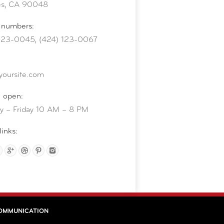
es, CA 90048
 numbers:
123-0045, (424) 123-0067
yoursite.com
 open:
 – Friday 10 AM – 8 PM
links:
OMMUNICATION