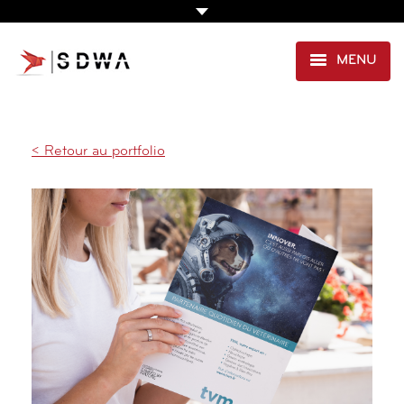
MENU
CRÉATION & EDITION
,
SANTÉ
AGENCE
PRESTATIONS
< Retour au portfolio
EXPERTISE SANTÉ
PORTFOLIO
CLIENTS
CONTACT