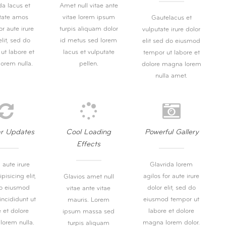
da lacus et
Amet null vitae ante
tate amos
vitae lorem ipsum
Gautelacus et
or aute irure
turpis aliquam dolor
vulputate irure dolor
elit, sed do
id metus sed lorem
elit sed do eiusmod
ut labore et
lacus et vulputate
tempor ut labore et
lorem nulla.
pellen.
dolore magna lorem
nulla amet.
ar Updates
Cool Loading
Powerful Gallery
Effects
 aute irure
Glavrida lorem
pisicing elit,
agilos for aute irure
Glavios amet null
o eiusmod
dolor elit, sed do
vitae ante vitae
incididunt ut
eiusmod tempor ut
mauris. Lorem
e et dolore
labore et dolore
ipsum massa sed
orem nulla.
magna lorem dolor.
turpis aliquam