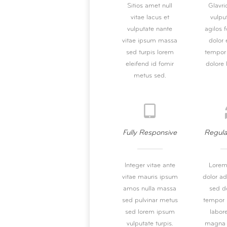
Sitios amet null
Glavri
vitae lacus et
vulpu
vulputate nante
agilos f
vitae ipsum massa
dolor 
sed turpis lorem
tempor 
eleifend id fomir
dolore 
metus sed.
Fully Responsive
Regul
Integer vitae ante
Lorem
vitae mauris ipsum
dolor adi
amos nulla massa
sed d
sed pulvinar metus
tempor 
sed lorem ipsum
labor
vulputate turpis.
magna l