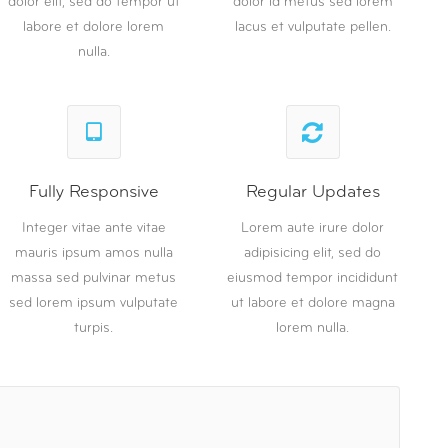
dolor elit, sed do tempor ut
dolor id metus sed lorem
labore et dolore lorem
lacus et vulputate pellen.
nulla.
Fully Responsive
Regular Updates
Integer vitae ante vitae
Lorem aute irure dolor
mauris ipsum amos nulla
adipisicing elit, sed do
massa sed pulvinar metus
eiusmod tempor incididunt
sed lorem ipsum vulputate
ut labore et dolore magna
turpis.
lorem nulla.