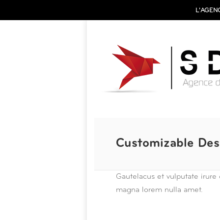
L'AGEN
Customizable Des
Gautelacus et vulputate irure
magna lorem nulla amet.