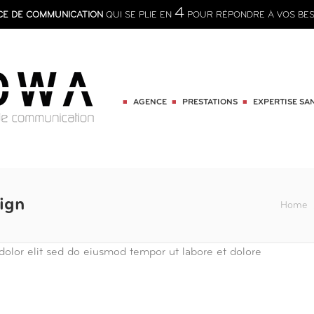
4
CE DE COMMUNICATION
QUI SE PLIE EN
POUR RÉPONDRE À VOS BES
AGENCE
PRESTATIONS
EXPERTISE SA
ign
You are here:
Home
 dolor elit sed do eiusmod tempor ut labore et dolore