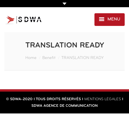
MENU
AGENCE
TRANSLATION READY
PRESTATIONS
You are here:
Home
Benefit
TRANSLATION READY
EXPERTISE SANTÉ
PORTFOLIO
CLIENTS
© SDWA-2020 I TOUS DROITS RÉSERVÉS I
MENTIONS LÉGALES
I
CONTACT
SDWA AGENCE DE COMMUNICATION