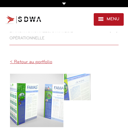
MENU
CRÉATION & EDITION
,
ENVIRONNEMENT
ET INSTITUTIONNELS
,
STRATÉGIE
AGENCE
OPÉRATIONNELLE
PRESTATIONS
EXPERTISE SANTÉ
< Retour au portfolio
PORTFOLIO
CLIENTS
CONTACT