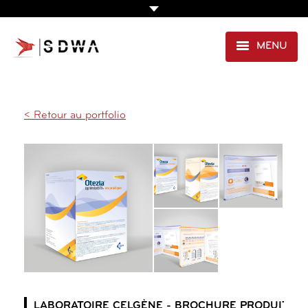
MENU
CRÉATION & EDITION
,
SANTÉ
AGENCE
PRESTATIONS
< Retour au portfolio
EXPERTISE SANTÉ
PORTFOLIO
CLIENTS
CONTACT
LABORATOIRE CELGÈNE - BROCHURE PRODUIT