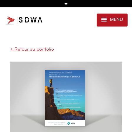
MENU
CRÉATION & EDITION
,
SANTÉ
AGENCE
PRESTATIONS
< Retour au portfolio
EXPERTISE SANTÉ
PORTFOLIO
CLIENTS
CONTACT