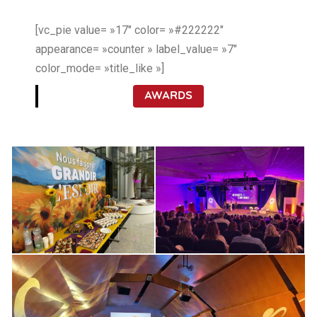
[vc_pie value= »17″ color= »#222222″
appearance= »counter » label_value= »7″
color_mode= »title_like »]
AWARDS
Laboratoire
Laboratoire
pharmaceutique
pharmaceutique
Événement de
Séminaire 2023
lancement interne
CRÉATION & EDITION
,
EVÉNEMENTIEL
SANTÉ
,
CRÉATION & EDITION
,
EVÉNEMENTIEL
SANTÉ
,