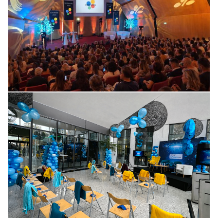
Laboratoire pharmaceutique
Séminaire 2024
CRÉATION & EDITION
EVÉNEMENTIEL
SANTÉ
,
,
Laboratoire pharmaceutique
Anniversaire produit – Paris 2024
CRÉATION & EDITION
EVÉNEMENTIEL
SANTÉ
,
,