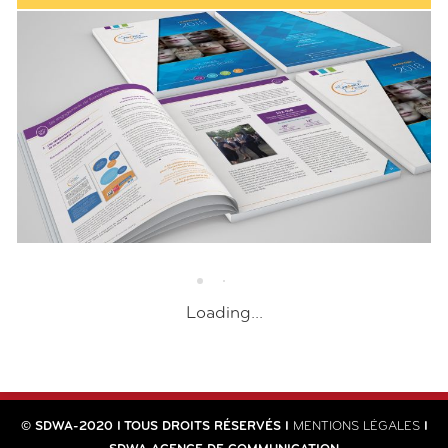
France Victimes
Rapport 2019
CRÉATION & EDITION
SANTÉ
,
MSD France
Rapport Scientifique
CRÉATION & EDITION
SANTÉ
,