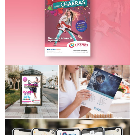
Centre commercial Charras
Affiche spéciale « rentrée »
CRÉATION & EDITION
HÔTELLERIE ET LOISIRS
,
,
SERVICE ET INDUSTRIES
Centre
TVM
commercial
Annonce presse
Charras
CRÉATION & EDITION
,
Affiche Soldes
SANTÉ
CRÉATION &
EDITION
,
HÔTELLERIE ET
LOISIRS
SERVICE
,