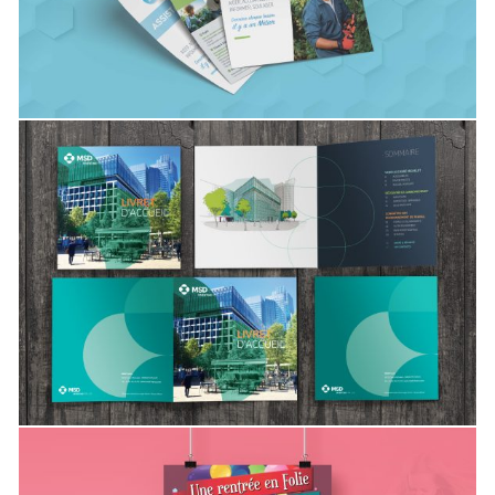
CRÉATION & EDITION
SERVICE ET INDUSTRIES
,
MSD France
Livret d’accueil
CRÉATION & EDITION
SANTÉ
,