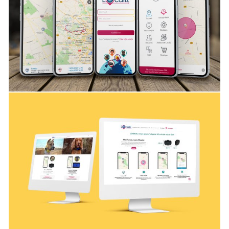
ET INDUSTRIES
Localiz
Conception Application Mobile
DIGITAL
SERVICE ET INDUSTRIES
STRATÉGIE
,
,
OPÉRATIONNELLE
Localiz
Création de site internet
DIGITAL
SERVICE ET INDUSTRIES
STRATÉGIE
,
,
OPÉRATIONNELLE