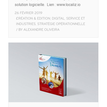
solution logicielle. Lien : www.localiz.io
26 FÉVRIER 2019
CRÉATION & EDITION
DIGITAL
SERVICE ET
,
,
INDUSTRIES
STRATÉGIE OPÉRATIONNELLE
,
BY
ALEXANDRE OLIVEIRA