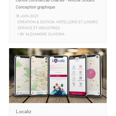
Centre commercial Charras - Affiche Soldes
Conception graphique
18 JUIN 2021
CRÉATION & EDITION
HÔTELLERIE ET LOISIRS
,
,
SERVICE ET INDUSTRIES
BY
ALEXANDRE OLIVEIRA
Localiz