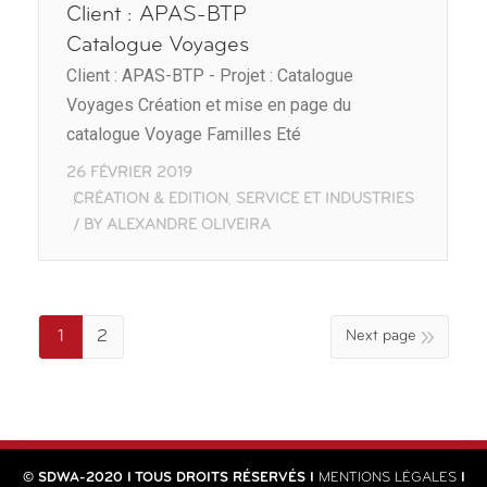
Client : APAS-BTP
Catalogue Voyages
Client : APAS-BTP - Projet : Catalogue
Voyages Création et mise en page du
catalogue Voyage Familles Eté
26 FÉVRIER 2019
CRÉATION & EDITION
SERVICE ET INDUSTRIES
,
BY
ALEXANDRE OLIVEIRA
1
2
Next page
© SDWA-2020 I TOUS DROITS RÉSERVÉS I
MENTIONS LÉGALES
I