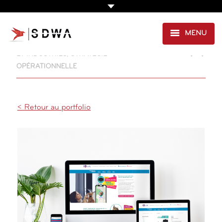
MENU
CRÉATION & EDITION
,
DIGITAL
,
SERVICE
ET INDUSTRIES
,
STRATÉGIE
AGENCE
OPÉRATIONNELLE
PRESTATIONS
EXPERTISE SANTÉ
< Retour au portfolio
PORTFOLIO
CLIENTS
CONTACT