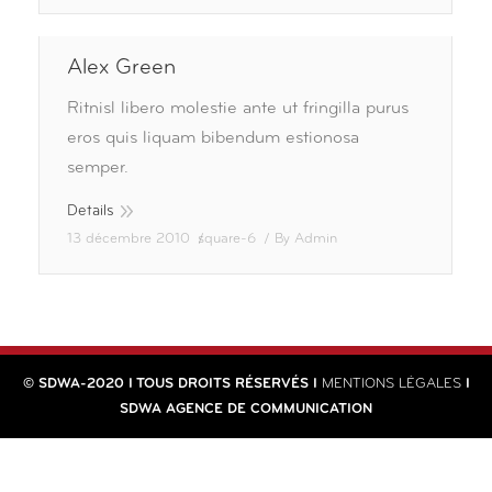
Alex Green
Ritnisl libero molestie ante ut fringilla purus
eros quis liquam bibendum estionosa
semper.
Details
13 décembre 2010
square-6
By
Admin
© SDWA-2020 I TOUS DROITS RÉSERVÉS I
MENTIONS LÉGALES
I
SDWA AGENCE DE COMMUNICATION