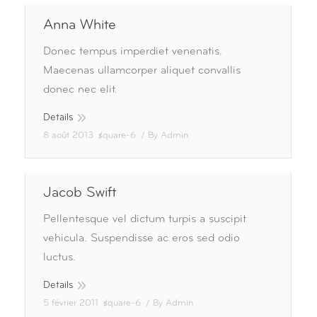
Anna White
Donec tempus imperdiet venenatis.
Maecenas ullamcorper aliquet convallis
donec nec elit.
Details
8 août 2013
square-6
By
Admin
Jacob Swift
Pellentesque vel dictum turpis a suscipit
vehicula. Suspendisse ac eros sed odio
luctus.
Details
5 février 2011
square-6
By
Admin